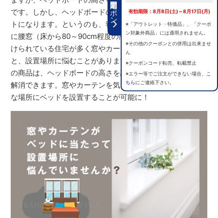
期間限定クーポン
です。しかし、ヘッドボードの高さは意外と重要なポイン
有効期限：8月8日(土)～8月17日(月)
トになります。というのも、寝室には採光と風通しのため
※「アウトレット・特価品」、「クーポ
ン対象外商品」には適用されません。
に腰窓（床から80～90cm程度の高さに設けられた窓）が設
※その他のクーポンとの併用は出来ませ
けられている住宅が多く窓やカーテンにベッドが当たる
ん
と、設置場所に悩むことがあります。フランスベッドのこ
※クーポンコード転売、転載禁止
の商品は、ヘッドボードの高さを調整できるため、問題を
※エラー等でご注文ができない場合、
こ
ちら
にご連絡下さい。
解消できます。窓やカーテンを気にすることなく、理想的
な場所にベッドを設置することが可能に！