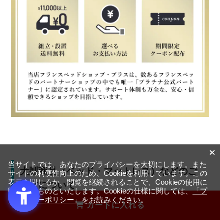
当サイトでは、あなたのプライバシーを大切にします。また
大型商品（ベッド・マットレス）などのご
サイトの利便性向上のため、Cookieを利用しています。この
表示を閉じるか、閲覧を継続されることで、Cookieの使用に
注文について
同意するものといたします。Cookieの仕様に関しては、
「プ
ライバシーポリシー」
をお読みください。
カートに入れる
大型商品のため、お届け方法や日程調整に関する注意事項