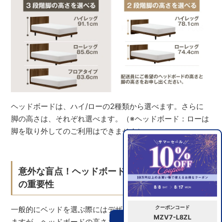
ヘッドボードは、ハイ/ローの2種類から選べます。さらに
脚の高さは、それぞれ選べます。（※ヘッドボード：ローは
脚を取り外してのご利用はできません）
意外な盲点！ヘッドボードの高さと脚の高さ
の重要性
クーポンコード
一般的にベッドを選ぶ際にはデザインや大きさを気にされ
MZV7-L8ZL
ますが、ヘッドボードの高さを気にする方は意外と少ない