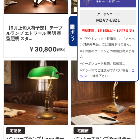
クーポンコード
MZV7-L8ZL
期間限定クーポン
【9月上旬入荷予定】 テーブ
テーブルランプ Solange ソラ
有効期限：8月8日(土)～8月17日(月)
ルランプ エトワール 照明 星
ンジュ ナイトランプ きらめく
型照明 スタ…
クリ…
※「アウトレット・特価品」、「クーポ
ン対象外商品」には適用されません。
￥30,800
￥12,650
※その他のクーポンとの併用は出来ませ
ん
※クーポンコード転売、転載禁止
※エラー等でご注文ができない場合、
こ
ちら
にご連絡下さい。
バンカーズランプ Large テー
バンカーズランプ Small テー