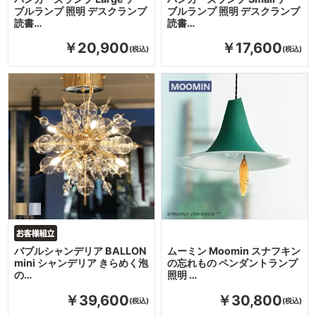
ブルランプ 照明 デスクランプ
ブルランプ 照明 デスクランプ
読書…
読書…
￥20,900
￥17,600
バブルシャンデリア BALLON
ムーミン Moomin スナフキン
mini シャンデリア きらめく泡
の忘れもの ペンダントランプ
の…
照明 …
￥39,600
￥30,800