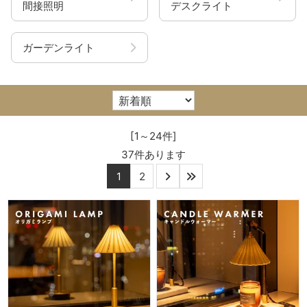
間接照明
デスクライト
ガーデンライト
[1～24件]
37
件あります
1
2