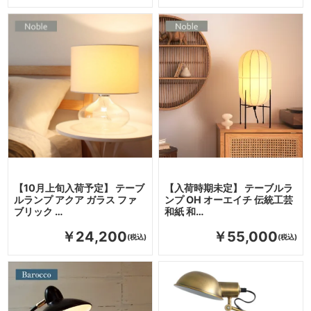
【10月上旬入荷予定】 テーブ
【入荷時期未定】 テーブルラ
ルランプ アクア ガラス ファ
ンプ OH オーエイチ 伝統工芸
ブリック …
和紙 和…
￥24,200
￥55,000