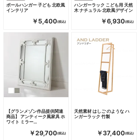
ポールハンガー 子ども 北欧風
ハンガーラック こども用 天然
インテリア
木 ナチュラル 北欧風デザイン
￥5,400
￥6,930
【グランメゾン作品提供関連
天然素材 はしご のような ハ
商品】 アンティーク風家具 ホ
ンガーラック 竹製
ワイト ミラー…
￥29,700
￥37,400