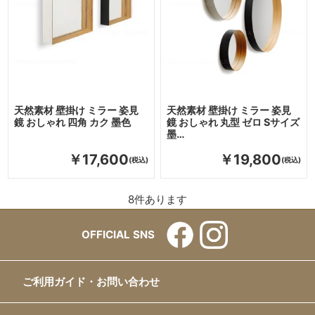
天然素材 壁掛け ミラー 姿見
天然素材 壁掛け ミラー 姿見
鏡 おしゃれ 四角 カク 墨色
鏡 おしゃれ 丸型 ゼロ Sサイズ
墨…
￥17,600
￥19,800
8
件あります
OFFICIAL SNS
ご利用ガイド・お問い合わせ