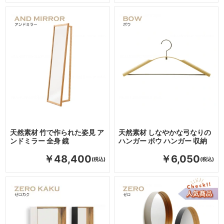
天然素材 竹で作られた姿見 ア
天然素材 しなやかな弓なりの
ンドミラー 全身 鏡
ハンガー ボウ ハンガー 収納
￥48,400
￥6,050