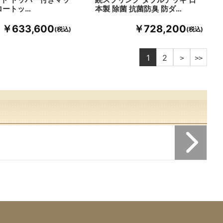
ロートッ…
本製 除菌 抗菌防臭 防ダ…
￥633,600
￥728,200
1
2