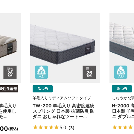
羊毛入りミディアムソフトタイプ
しなやかな
 羊毛入り
TW-200 羊毛入り 高密度連続
N-200
を使用し
スプリング 日本製 抗菌防臭 防
日本製 羊
ら…
ダニ おしゃれなツートー…
ニ ダブル
5.0
（3）
000