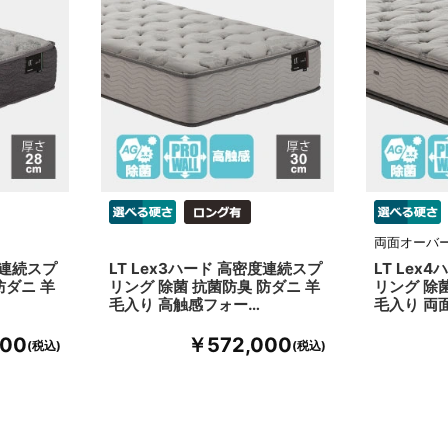
両面オーバ
度連続スプ
LT Lex3ハード 高密度連続スプ
LT Lex
防ダニ 羊
リング 除菌 抗菌防臭 防ダニ 羊
リング 除
毛入り 高触感フォー…
毛入り 両
00
￥572,000