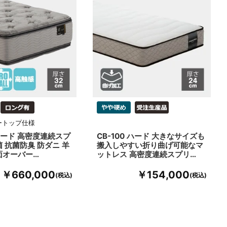
ートップ仕様
4ハード 高密度連続スプ
CB-100 ハード 大きなサイズも
菌 抗菌防臭 防ダニ 羊
搬入しやすい折り曲げ可能なマ
面オーバー…
ットレス 高密度連続スプリ…
￥660,000
￥154,000