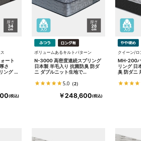
レス
ボリュームあるキルトパターン
クイーン/
フォート
N-3000 高密度連続スプリング
MH-20
厚さ
日本製 羊毛入り 抗菌防臭 防ダ
リング 日
リング …
ニ ダブルニット生地で…
臭 防ダニ 
5.0
（2）
600
￥248,600