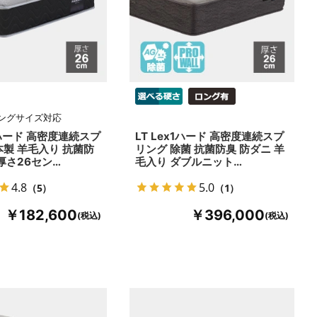
ロングサイズ対応
0ハード 高密度連続スプ
LT Lex1ハード 高密度連続スプ
本製 羊毛入り 抗菌防
リング 除菌 抗菌防臭 防ダニ 羊
厚さ26セン…
毛入り ダブルニット…
4.8
5.0
（5）
（1）
￥182,600
￥396,000