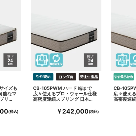
なサイズも
CB-105PWM ハード 端まで
CB-105
可能なマ
広々使えるプロ・ウォール仕様
広々使え
プリ…
高密度連続スプリング 日本…
高密度連続
000
￥242,000