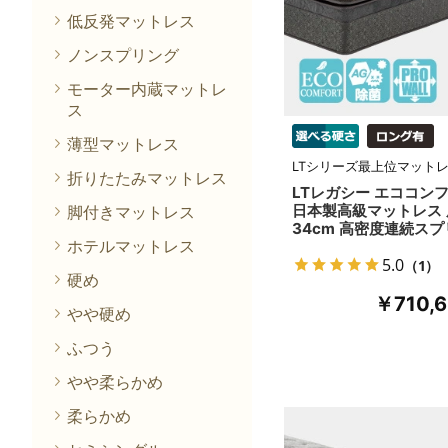
低反発マットレス
ノンスプリング
モーター内蔵マットレ
ス
薄型マットレス
LTシリーズ最上位マット
折りたたみマットレス
LTレガシー エココン
日本製高級マットレス 
脚付きマットレス
34cm 高密度連続スプ
ホテルマットレス
5.0
（1）
硬め
￥710,
やや硬め
ふつう
やや柔らかめ
柔らかめ