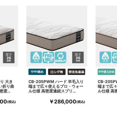
入り 大き
CB-205PWM ハード 羊毛入り
CB-205
い折り曲
端まで広々使えるプロ・ウォー
端まで広
密度…
ル仕様 高密度連続スプリ…
ル仕様 高
000
￥286,000