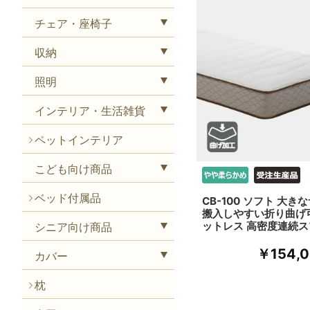
チェア・座椅子
収納
照明
インテリア・生活雑貨
ペットインテリア
こども向け商品
ベッド付属品
CB-100 ソフト 大き
搬入しやすい折り曲げ
ットレス 高密度連続ス
シニア向け商品
￥154,
カバー
枕