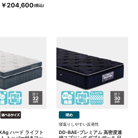
￥204,600
寝返りしやすい反発性
 LXAg ハード ライフト
DD-BAE-プレミアム 高密度連
ト トッパー付きマッ
続スプリング ダブルデッキ 日