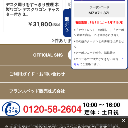
デスク周りをすっきり整理 木
明るいナチュラルカラー デス
クーポンコード
製ワゴン デスクワゴン キャス
クワゴン キャスター付き ワゴ
MZV7-L8ZL
ター付き 3…
ン 収納ワゴ…
期間限定クーポン
有効期限：8月8日(土)～8月17日(月)
￥31,800
￥31,800
※「アウトレット・特価品」、「クーポ
ン対象外商品」には適用されません。
2
件あります
※その他のクーポンとの併用は出来ませ
ん
※クーポンコード転売、転載禁止
OFFICIAL SNS
※エラー等でご注文ができない場合、
こ
ちら
にご連絡下さい。
ご利用ガイド・お問い合わせ
フランスベッド販売株式会社
このホームページのコンテンツはフランスベッド販売株式会社が
当サイトでは、あなたのプライバシーを大切にします。また