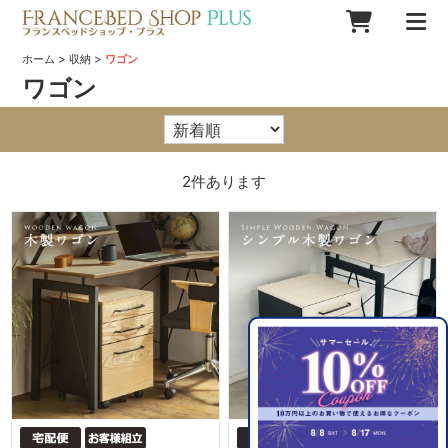
>
>
ホーム
収納
ワゴン
ワゴン
2
件あります