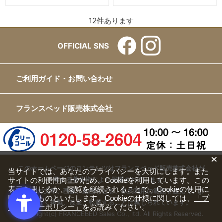
12
件あります
OFFICIAL SNS
ご利用ガイド・お問い合わせ
フランスベッド販売株式会社
このホームページのコンテンツはフランスベッド販売株式会社が
当サイトでは、あなたのプライバシーを大切にします。また
サイトの利便性向上のため、Cookieを利用しています。この
有する著作権により保護されています。
表示を閉じるか、閲覧を継続されることで、Cookieの使用に
すべての文章、画像、動画などを、私的利用の範囲を超えて、許
同意するものといたします。Cookieの仕様に関しては、
「プ
可なく複製、改変、転載することは禁じられています。
ライバシーポリシー」
をお読みください。
Copyright(c) FRANCEBED Sales Co., ltd. All Rights Reserved.