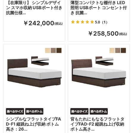
【在庫限り】 シンプルデザイ
薄型コンパクトな棚付き LED
ン スマホ収納 USBポート付き
照明 USBポート コンセント付
抗菌仕様…
き 抗菌…
5.0
（1）
￥242,000
￥258,500
シンプルなフラットタイプFA
背もたれにもなるフラットタ
D-F1 縦跳ね上げ収納 ボトム
イプFAD-F2 縦跳ね上げ収納
高さ：26…
ボトム高さ…