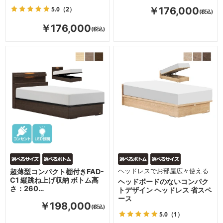
5.0
（2）
￥176,000
￥176,000
超薄型コンパクト棚付きFAD-
ヘッドレスでお部屋広々使える
C1 縦跳ね上げ収納 ボトム高
ヘッドボードのないコンパク
さ：260…
トデザイン ヘッドレス 省スペ
ース
￥198,000
5.0
（1）