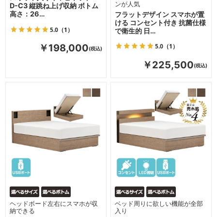
ンが人気
D-C3 縦跳ね上げ収納 ボトム
高さ：26…
フラットデザイン スマホが置
ける コンセント付き 抗菌仕様
5.0
（1）
で衛生的 日…
5.0
（1）
￥198,000
￥225,500
ヘッドボード左右にスマホが収
ベッド周りに欲しい機能が全部
納できる
入り