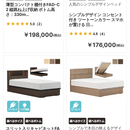
薄型コンパクト棚付きFAD-C
人気のシンプルデザインベッド
2 縦跳ね上げ収納 ボトム高
さ：330m…
シンプルデザイン コンセント
付き ツートーンカラー スマホ
5.0
（2）
が置ける 日…
4.8
（4）
￥198,000
￥176,000
スリット入りキャビネットFA
シンプルで木目の映えるデザイ