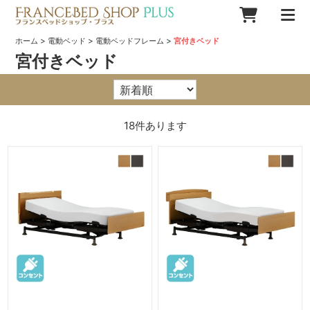
>
>
>
ホーム
電動ベッド
電動ベッドフレーム
宮付きベッド
宮付きベッド
18
件あります