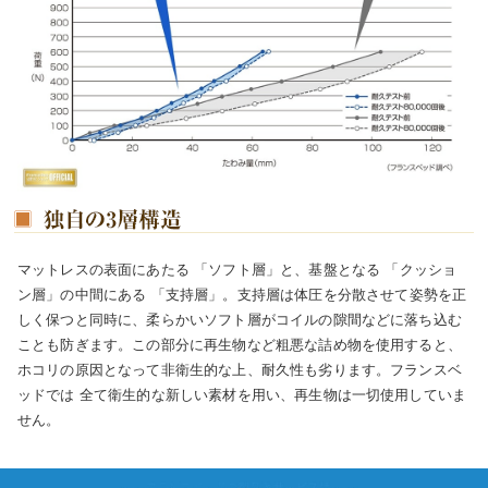
マットレスの表面にあたる
「ソフト層」
と、基盤となる
「クッショ
ン層」
の中間にある
「支持層」
。支持層は体圧を分散させて姿勢を正
しく保つと同時に、柔らかいソフト層がコイルの隙間などに落ち込む
ことも防ぎます。この部分に再生物など粗悪な詰め物を使用すると、
ホコリの原因となって非衛生的な上、耐久性も劣ります。フランスベ
ッドでは
全て衛生的な新しい素材
を用い、再生物は一切使用していま
せん。