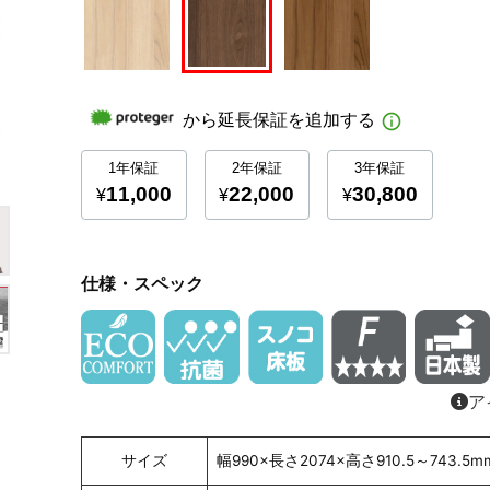
仕様・スペック
ア
サイズ
幅990×長さ2074×高さ910.5～743.5m