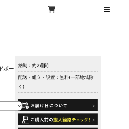
納期：約2週間
ドボード
配送・組立・設置：無料(一部地域除
く)