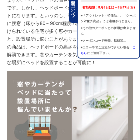
期間限定クーポン
です。しかし、ヘッドボードの高さは意外と重要なポイン
有効期限：8月8日(土)～8月17日(月)
トになります。というのも、寝室には採光と風通しのため
※「アウトレット・特価品」、「クーポ
ン対象外商品」には適用されません。
に腰窓（床から80～90cm程度の高さに設けられた窓）が設
※その他のクーポンとの併用は出来ませ
けられている住宅が多く窓やカーテンにベッドが当たる
ん
と、設置場所に悩むことがあります。フランスベッドのこ
※クーポンコード転売、転載禁止
の商品は、ヘッドボードの高さを調整できるため、問題を
※エラー等でご注文ができない場合、
こ
ちら
にご連絡下さい。
解消できます。窓やカーテンを気にすることなく、理想的
な場所にベッドを設置することが可能に！