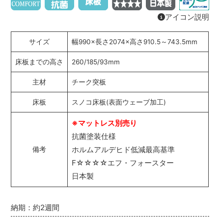
アイコン説明
サイズ
幅990×長さ2074×高さ910.5～743.5mm
床板までの高さ
260/185/93mm
主材
チーク突板
床板
スノコ床板(表面ウェーブ加工)
※マットレス別売り
抗菌塗装仕様
ホルムアルデヒド低減最高基準
備考
F☆☆☆☆エフ・フォースター
日本製
納期：約2週間