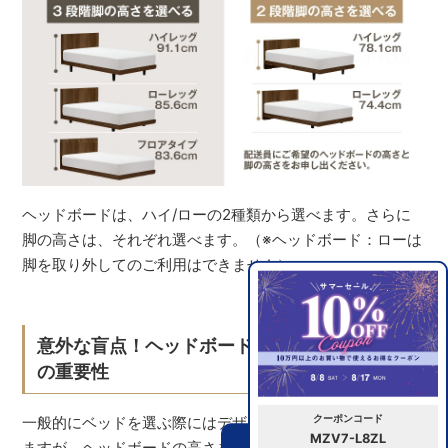
ヘッドボードは、ハイ/ローの2種類から選べます。さらに
脚の高さは、それぞれ選べます。（※ヘッドボード：ローは
脚を取り外してのご利用はできません）
意外な盲点！ヘッドボードの高さと脚の高さ
の重要性
クーポンコード
一般的にベッドを選ぶ際にはデザインや大きさを気にされ
MZV7-L8ZL
ますが、ヘッドボードの高さを気にする方は意外と少ない