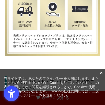
当サイトでは、あなたのプライバシーを大切にします。また
大型商品（ベッド・マットレス）などのご
サイトの利便性向上のため、Cookieを利用しています。この
表示を閉じるか、閲覧を継続されることで、Cookieの使用に
注文について
同意するものといたします。Cookieの仕様に関しては、
「プ
ライバシーポリシー」
をお読みください。
カートに入れる
大型商品のため、お届け方法や日程調整に関する注意事項