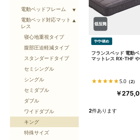
電動ベッドフレーム
電動ベッド対応マット
レス
寝心地重視タイプ
腹部圧迫軽減タイプ
フランスベッド 電動
スタンダードタイプ
マットレス RX-THF 
セミシングル
シングル
5.0
（2）
セミダブル
￥275,
ダブル
2
件あります
ワイドダブル
キング
特殊サイズ