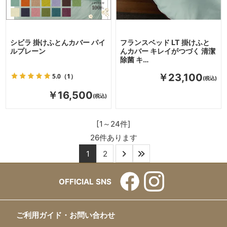
シビラ 掛けふとんカバー パイ
フランスベッド LT 掛けふと
ルプレーン
んカバー キレイがつづく 清潔
除菌 キ…
5.0
（1）
￥23,100
￥16,500
[1～24件]
26
件あります
1
2
OFFICIAL SNS
ご利用ガイド・お問い合わせ