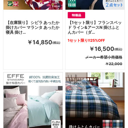
【在庫限り】 シビラ あったか
【1セット限り】フランスベッ
掛けカバー マランタ あったか
ド ライン&アースN 掛けふと
寝具 掛け…
んカバー（ダ…
1セット限り!!25%OFF
￥14,850
￥16,500
メーカー希望小売価格
￥22,000