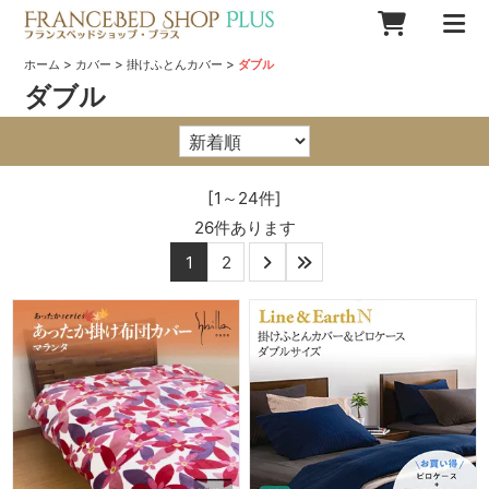
>
>
>
ホーム
カバー
掛けふとんカバー
ダブル
ダブル
[1～24件]
26
件あります
1
2