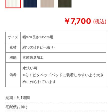
￥7,700
サイズ
幅97×長さ195cm用
素材
綿100%(ドビー織り)
機能
抗菌防臭加工
水洗い可
※らくピタベッドパッドに装着しやすいよう大き
備考
めに作られています
納期：約1週間
宅配便お届け