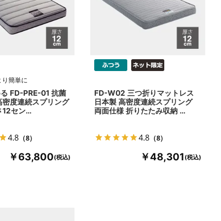
より簡単に
 FD-PRE-01 抗菌
FD-W02 三つ折りマットレス
高密度連続スプリング
日本製 高密度連続スプリング
さ12セン…
両面仕様 折りたたみ収納 …
4.8
4.8
（8）
（8）
￥63,800
￥48,301