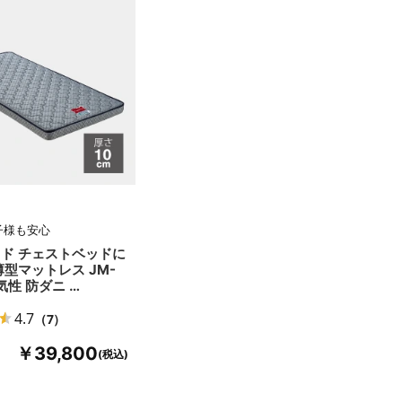
子様も安心
ド チェストベッドに
薄型マットレス JM-
通気性 防ダニ …
4.7
（7）
￥39,800