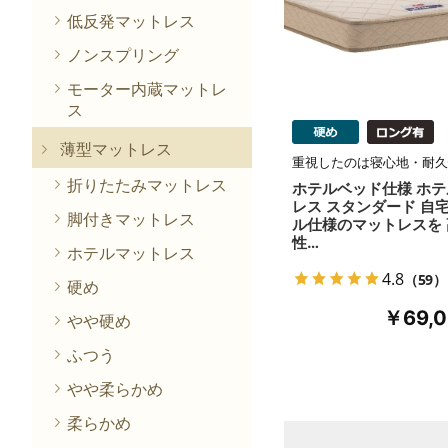
低反発マットレス
ノンスプリング
モーター内蔵マットレ
ス
薄型マットレス
重視したのは寝心地・耐久
折りたたみマットレス
ホテルベッド仕様 ホ
レス スタンダード 自
脚付きマットレス
ル仕様のマットレスを
性…
ホテルマットレス
4.8
（59）
硬め
￥69,
やや硬め
ふつう
やや柔らかめ
柔らかめ