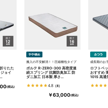
搬入の不安解消！！圧縮梱包タイプ
成長期のお
 折りたた
ポルテ R-ZERO-300 高密度連
ロフトベッ
 ジョイ
続スプリング 抗菌防臭加工 防
おすすめ 
…
ダニ加工 日本製 厚さ…
101S 高
4.8
（8）
000
￥63,000