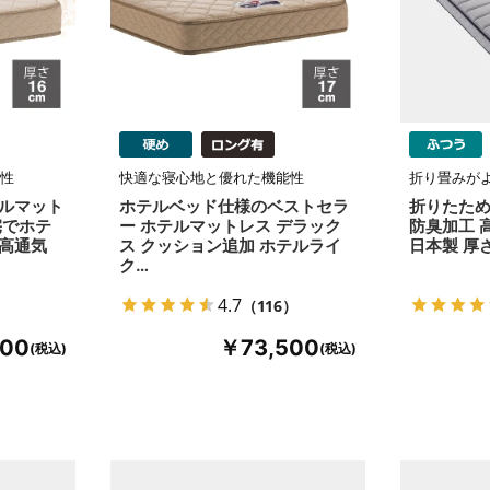
性
快適な寝心地と優れた機能性
折り畳みが
テルマット
ホテルベッド仕様のベストセラ
折りたためる
宅でホテ
ー ホテルマットレス デラック
防臭加工 
 高通気
ス クッション追加 ホテルライ
日本製 厚
ク…
4.7
（116）
000
￥73,500