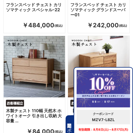
フランスベッド チェスト カリ
フランスベッド チェスト カリ
ソマティック スペシャル-22
ソマティック グランドスーパ
ー01
￥484,000
￥242,000
木製チェスト 110幅 天然木 ホ
【9月中旬入荷予定】 木製チ
クーポンコード
ワイトオーク 引き出し収納 大
ェスト 75幅 天然木 ホワイト
MZV7-L8ZL
容量 …
オーク 引…
期間限定クーポン
有効期限：8月8日(土)～8月17日(月)
￥84,000
￥62,400