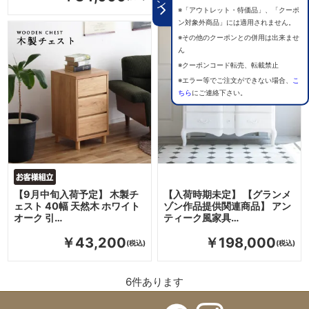
※「アウトレット・特価品」、「クーポ
ン対象外商品」には適用されません。
※その他のクーポンとの併用は出来ませ
ん
※クーポンコード転売、転載禁止
※エラー等でご注文ができない場合、
こ
ちら
にご連絡下さい。
【9月中旬入荷予定】 木製チ
【入荷時期未定】 【グランメ
ェスト 40幅 天然木 ホワイト
ゾン作品提供関連商品】 アン
オーク 引…
ティーク風家具…
￥43,200
￥198,000
6
件あります