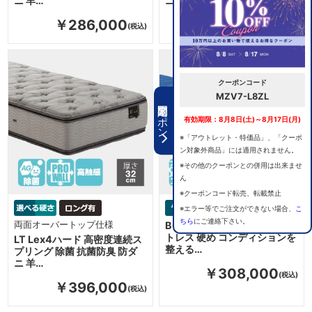
ニ 羊…
ニ 羊…
￥286,000
￥352,000
クーポンコード
MZV7-L8ZL
期間限定クーポン
有効期限：8月8日(土)～8月17日(月)
※「アウトレット・特価品」、「クーポ
ン対象外商品」には適用されません。
※その他のクーポンとの併用は出来ませ
ん
※クーポンコード転売、転載禁止
※エラー等でご注文ができない場合、
こ
ちら
にご連絡下さい。
両面オーバートップ仕様
BC-W100 ハード 高反発マッ
トレス 硬め コンディションを
LT Lex4ハード 高密度連続ス
整える…
プリング 除菌 抗菌防臭 防ダ
ニ 羊…
￥308,000
￥396,000