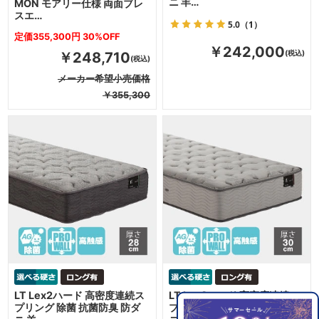
ニ 羊…
MON モアリー仕様 両面ブレ
スエ…
5.0
（1）
定価355,300円 30%OFF
￥242,000
￥248,710
メーカー希望小売価格
￥355,300
LT Lex2ハード 高密度連続ス
LT Lex3ハード 高密度連続ス
プリング 除菌 抗菌防臭 防ダ
プリング 除菌 抗菌防臭 防ダ