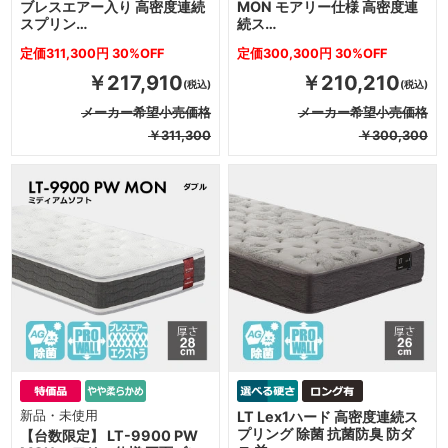
ブレスエアー入り 高密度連続
MON モアリー仕様 高密度連
スプリン…
続ス…
定価311,300円 30%OFF
定価300,300円 30%OFF
￥217,910
￥210,210
メーカー希望小売価格
メーカー希望小売価格
￥311,300
￥300,300
新品・未使用
LT Lex1ハード 高密度連続ス
プリング 除菌 抗菌防臭 防ダ
【台数限定】 LT-9900 PW