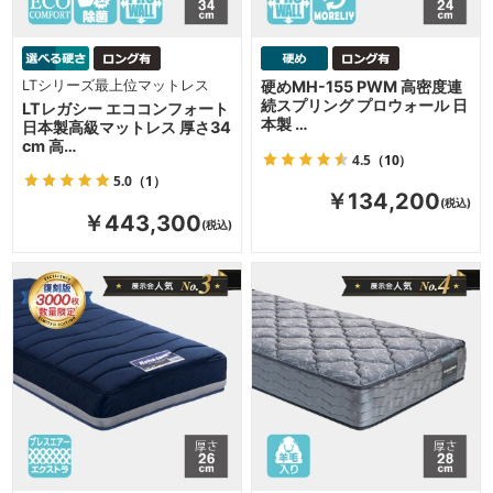
LTシリーズ最上位マットレス
硬めMH-155 PWM 高密度連
続スプリング プロウォール 日
LTレガシー エココンフォート
本製 …
日本製高級マットレス 厚さ34
cm 高…
4.5
（10）
5.0
（1）
￥134,200
￥443,300