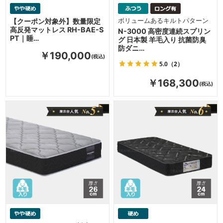
【クーポン対象外】数量限定
ボリュームあるキルトパターン
高反発マットレス RH-BAE-S
N-3000 高密度連続スプリン
PT｜睡…
グ 日本製 羊毛入り 抗菌防臭
防ダニ…
￥190,000
5.0
（2）
￥168,300