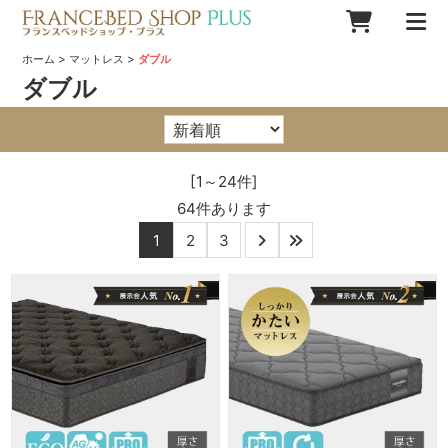
>
>
ホーム
マットレス
ダブル
ダブル
[1～24件]
64
件あります
1
2
3