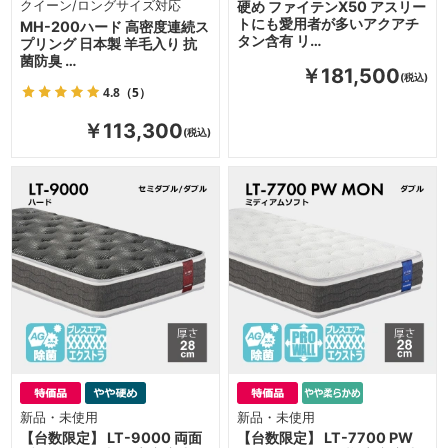
クイーン/ロングサイズ対応
硬め ファイテンX50 アスリー
トにも愛用者が多いアクアチ
MH-200ハード 高密度連続ス
タン含有 リ…
プリング 日本製 羊毛入り 抗
菌防臭 …
￥181,500
4.8
（5）
￥113,300
新品・未使用
新品・未使用
【台数限定】 LT-9000 両面
【台数限定】 LT-7700 PW