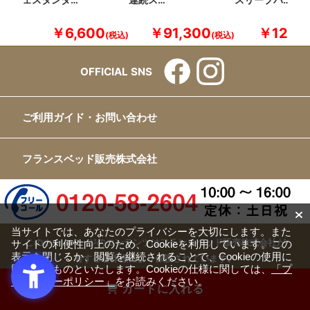
ェスタンダ…
連続ス…
スリープバ…
￥6,600
￥91,300
￥12,10
OFFICIAL SNS
ご利用ガイド・お問い合わせ
フランスベッド販売株式会社
当サイトでは、あなたのプライバシーを大切にします。また
このホームページのコンテンツはフランスベッド販売株式会社が
サイトの利便性向上のため、Cookieを利用しています。この
表示を閉じるか、閲覧を継続されることで、Cookieの使用に
有する著作権により保護されています。
同意するものといたします。Cookieの仕様に関しては、
「プ
すべての文章、画像、動画などを、私的利用の範囲を超えて、許
ライバシーポリシー」
をお読みください。
カートに入れる
可なく複製、改変、転載することは禁じられています。
Copyright(c) FRANCEBED Sales Co., ltd. All Rights Reserved.