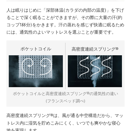
人は眠りはじめに「深部体温(カラダの内部の温度)」を下げ
ることで深く眠ることができますが、その際に大量の汗(約
コップ1杯分)をかきます。汗の蒸れを感じず快適に眠るため
には、通気性のよいマットレスを選ぶことが重要です。
ポケットコイル
高密度連続スプリング
®
®
ポケットコイルと高密度連続スプリング
の通気性の違い
(フランスベッド調べ)
高密度連続スプリング
®
は、風が通る中空構造だから、マッ
トレス内に湿気を貯めこみにくく、いつでも爽やかな寝心
地を実現します。