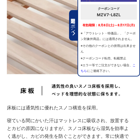
クーポンコード
MZV7-L8ZL
期間限定クーポン
有効期限：8月8日(土)～8月17日(月)
※「アウトレット・特価品」、「クーポ
ン対象外商品」には適用されません。
※その他のクーポンとの併用は出来ませ
ん
※クーポンコード転売、転載禁止
※エラー等でご注文ができない場合、
こ
ちら
にご連絡下さい。
床板には通気性に優れたスノコ構造を採用。
寝ている間にかいた汗はマットレスに吸収され、放置する
とカビの原因になりますが、スノコ床板なら湿気を効率よ
く逃がし、カビの発生を防ぐことができます。常に快適で