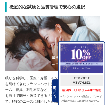
徹底的な試験と品質管理で安心の選択
眠りを科学し、医療・介護・インテリアの分野で研究開発
クーポンコード
MZV7-L8ZL
を続けてきたフランスベッドは、マットレス、ベッドフレ
期間限定クーポン
ーム、寝具、羽毛布団など、睡眠環境をつくる全ての商品
有効期限：8月8日(土)～8月17日(月)
を自社で開発～製造できる「眠りの総合メーカー」とし
※「アウトレット・特価品」、「クーポ
ン対象外商品」には適用されません。
て、時代のニーズに対応した商品をつくり続けています。