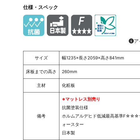
仕様・スペック
ア
サイズ
幅1235×長さ2059×高さ841mm
床板までの高さ
260mm
主材
化粧板
※マットレス別売り
抗菌塗装仕様
備考
ホルムアルデヒド低減最高基準F☆☆☆
ォースター
日本製