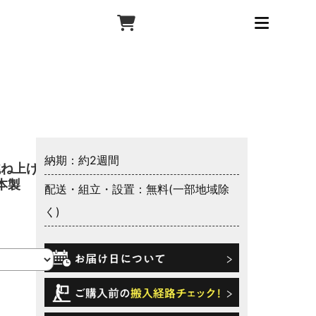
納期：約2週間
跳ね上げ収
本製
配送・組立・設置：無料(一部地域除
く)