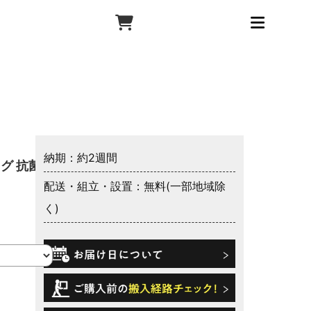
納期：約2週間
グ 抗菌
配送・組立・設置：無料(一部地域除
く)