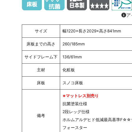
ア
サイズ
幅1220×長さ2029×高さ841mm
床板までの高さ
260/185mm
サイドフレーム下
136/61mm
主材
化粧板
床板
スノコ床板
※マットレス別売り
抗菌塗装仕様
2段レッグ仕様
備考
ホルムアルデヒド低減最高基準F☆☆
フォースター