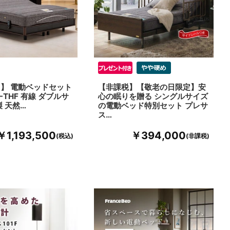
】 電動ベッドセット
【非課税】【敬老の日限定】安
X-THF 有線 ダブルサ
心の眠りを贈る シングルサイズ
製 天然…
の電動ベッド特別セット プレサ
ス…
￥1,193,500
￥394,000