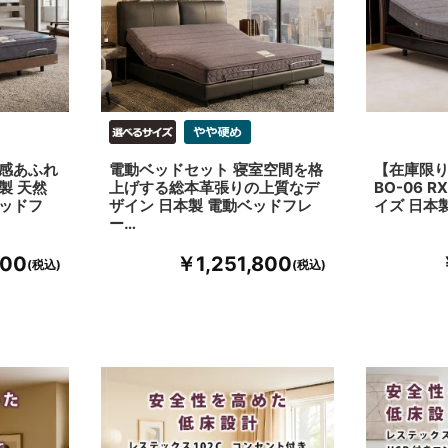
級感あふれ
電動ベッドセット 寝室空間を格
【在庫限り
製 天然
上げする総本革張りの上質なデ
BO-06 R
ベッドフ
ザイン 日本製 電動ベッドフレ
イズ 日本
ー…
800
￥1,251,800