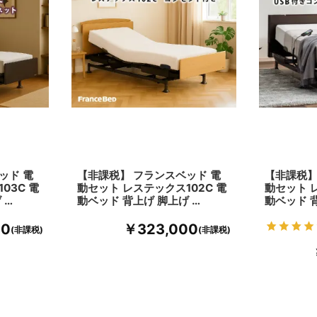
ッド 電
【非課税】 フランスベッド 電
【非課税】
03C 電
動セット レステックス102C 電
動セット レ
 …
動ベッド 背上げ 脚上げ …
動ベッド 
00
￥323,000