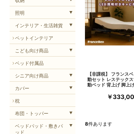
収納
照明
インテリア・生活雑貨
ペットインテリア
こども向け商品
ベッド付属品
【非課税】 フランスベ
シニア向け商品
動セット レステックス1
動ベッド 背上げ 脚上げ
カバー
￥333,0
枕
布団・トッパー
8
件あります
ベッドパッド・敷きパ
ッド