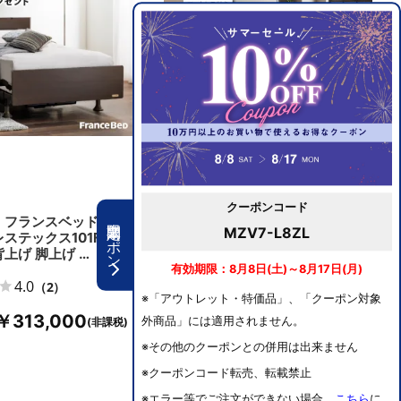
単品合計価格253,000円セットでお
得！
クーポンコード
 フランスベッド 電
フランスベッド 電動ベッド ヘ
期間限定クーポン
MZV7-L8ZL
ステックス101F 電
ッドボードなし マットレスセッ
背上げ 脚上げ …
ト 快適スリープをサポート 省…
有効期限：8月8日(土)～8月17日(月)
4.0
（2）
￥195,800
※「アウトレット・特価品」、「クーポン対象
￥313,000
外商品」には適用されません。
※その他のクーポンとの併用は出来ません
※クーポンコード転売、転載禁止
※エラー等でご注文ができない場合、
こちら
に