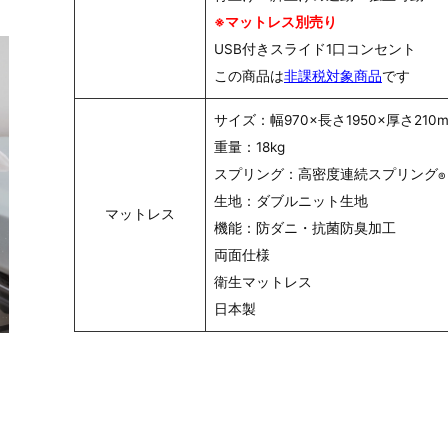
※マットレス別売り
USB付きスライド1口コンセント
この商品は
非課税対象商品
です
サイズ：幅970×長さ1950×厚さ210
重量：18kg
スプリング：高密度連続スプリング
®
生地：ダブルニット生地
マットレス
機能：防ダニ・抗菌防臭加工
両面仕様
衛生マットレス
日本製