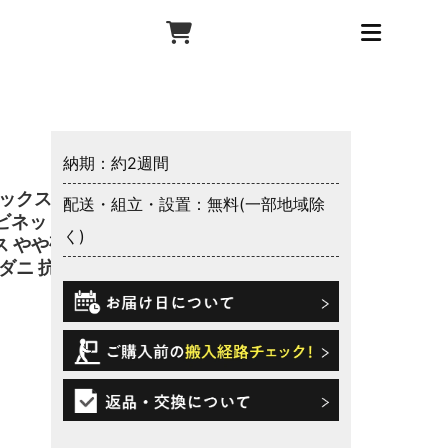
納期：約2週間
テックス
配送・組立・設置：無料(一部地域除
ャビネット
く)
ス やや硬
ダニ 抗菌