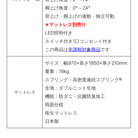
脚上げ角度：0°～24°
背上げ・脚上げの連動・独立可動
※マットレス別売り
LED照明付き
スイッチ付き1口コンセント付き
この商品は
非課税対象商品
です
サイズ：幅970×長さ1950×厚さ210mm
重量：18kg
スプリング：高密度連続スプリング
®
生地：ダブルニット生地
マットレス
機能：防ダニ・抗菌防臭加工
両面仕様
衛生マットレス
日本製