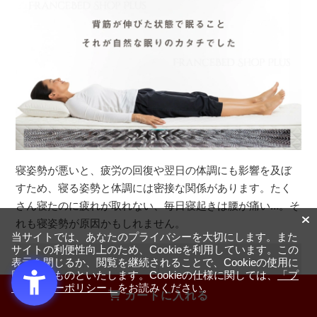
寝姿勢が悪いと、疲労の回復や翌日の体調にも影響を及ぼ
すため、寝る姿勢と体調には密接な関係があります。たく
さん寝たのに疲れが取れない、毎日寝起きは腰が痛い…。そ
れも寝姿勢が原因かもしれません。
当サイトでは、あなたのプライバシーを大切にします。また
サイトの利便性向上のため、Cookieを利用しています。この
表示を閉じるか、閲覧を継続されることで、Cookieの使用に
同意するものといたします。Cookieの仕様に関しては、
「プ
ライバシーポリシー」
をお読みください。
カートに入れる