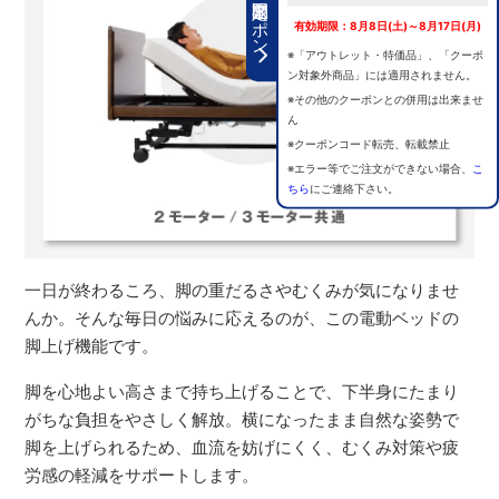
期間限定クーポン
有効期限：8月8日(土)～8月17日(月)
※「アウトレット・特価品」、「クーポ
ン対象外商品」には適用されません。
※その他のクーポンとの併用は出来ませ
ん
※クーポンコード転売、転載禁止
※エラー等でご注文ができない場合、
こ
ちら
にご連絡下さい。
一日が終わるころ、脚の重だるさやむくみが気になりませ
んか。そんな毎日の悩みに応えるのが、この電動ベッドの
脚上げ機能です。
脚を心地よい高さまで持ち上げることで、下半身にたまり
がちな負担をやさしく解放。横になったまま自然な姿勢で
脚を上げられるため、血流を妨げにくく、むくみ対策や疲
労感の軽減をサポートします。