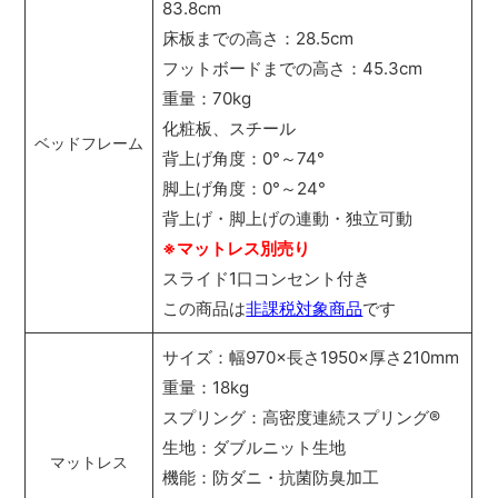
83.8cm
床板までの高さ：28.5cm
フットボードまでの高さ：45.3cm
重量：70kg
化粧板、スチール
ベッドフレーム
背上げ角度：0°～74°
脚上げ角度：0°～24°
背上げ・脚上げの連動・独立可動
※マットレス別売り
スライド1口コンセント付き
この商品は
非課税対象商品
です
サイズ：幅970×長さ1950×厚さ210mm
重量：18kg
スプリング：高密度連続スプリング
®
生地：ダブルニット生地
マットレス
機能：防ダニ・抗菌防臭加工