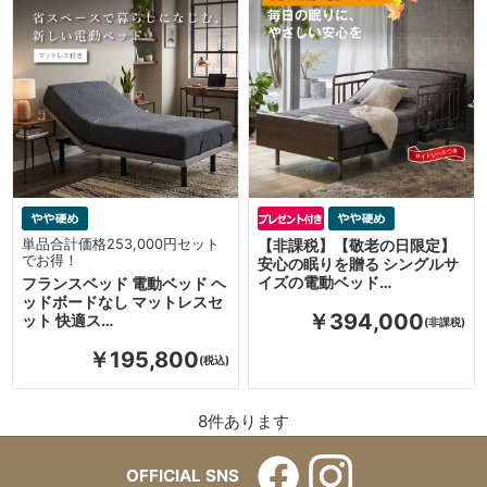
単品合計価格253,000円セット
【非課税】【敬老の日限定】
でお得！
安心の眠りを贈る シングルサ
イズの電動ベッド…
フランスベッド 電動ベッド ヘ
ッドボードなし マットレスセ
￥394,000
ット 快適ス…
￥195,800
8
件あります
OFFICIAL SNS