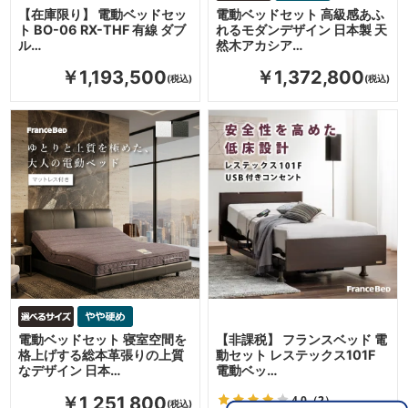
【在庫限り】 電動ベッドセッ
電動ベッドセット 高級感あふ
ト BO-06 RX-THF 有線 ダブ
れるモダンデザイン 日本製 天
ル…
然木アカシア…
￥1,193,500
￥1,372,800
電動ベッドセット 寝室空間を
【非課税】 フランスベッド 電
格上げする総本革張りの上質
動セット レステックス101F
なデザイン 日本…
電動ベッ…
4.0
（2）
￥1,251,800