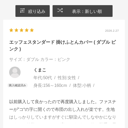
絞り込み
表示：新しい順
2026.2.27
エッフェスタンダード 掛けふとんカバー ( ダブル ピ
ンク )
サイズ：ダブル
カラー：ピンク
くまこ
年代:
50代
性別:
女性
身長:
156～160cm
体型:
小柄
以前購入して良かったので再度購入しました。ファスナ
ーが”コ“の字に開くので布団の出し入れが楽です。生地
はしっかりしていますがすぐに馴染んでしなやかになり
ます。お値段もそれなりに高いですがこの使い勝手と長