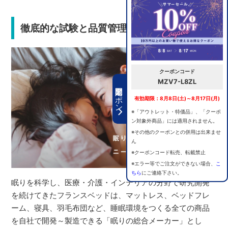
徹底的な試験と品質管理で安心の選択
クーポンコード
MZV7-L8ZL
期間限定クーポン
有効期限：8月8日(土)～8月17日(月)
※「アウトレット・特価品」、「クーポ
ン対象外商品」には適用されません。
※その他のクーポンとの併用は出来ませ
ん
※クーポンコード転売、転載禁止
※エラー等でご注文ができない場合、
こ
ちら
にご連絡下さい。
眠りを科学し、医療・介護・インテリアの分野で研究開発
を続けてきたフランスベッドは、マットレス、ベッドフレ
ーム、寝具、羽毛布団など、睡眠環境をつくる全ての商品
を自社で開発～製造できる「眠りの総合メーカー」とし