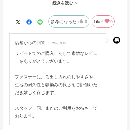
続きを読む
く使えることを考えれば高い買い物ではないと思いま
す。
参考になった
0
Like!
0
店舗からの回答
2026.3.13
リピートでのご購入、そして素敵なレビュ
ーをありがとうございます。
ファスナーによる出し入れのしやすさや、
生地の耐久性と馴染みの良さをご評価いた
だき嬉しく存じます。
スタッフ一同、またのご利用をお待ちして
おります。