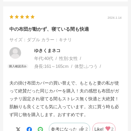
2024.1.14
中の布団が動かず、寝ている間も快適
サイズ：ダブル
カラー：キナリ
ゆきくまネコ
年代:
40代
性別:
女性
身長:
161～165cm
体型:
ふつう
夫の掛け布団カバーの買い替えで、もともと妻の私が使
って絶賛だった同じカバーを購入！夫の感想も布団がガ
ッチリ固定され寝てる間もストレス無く快適と大絶賛！
肌触りも良くとても気に入っています。次に買う時も必
ず同じ物を購入します。おすすめです。
参考になった
2
Like!
2