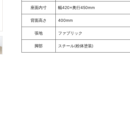
座面内寸
幅420×奥行450mm
背面高さ
400mm
張地
ファブリック
脚部
スチール(粉体塗装)