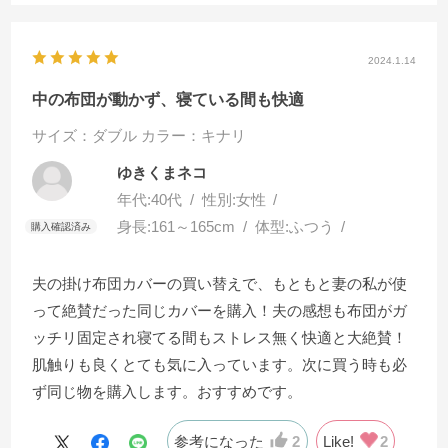
2024.1.14
中の布団が動かず、寝ている間も快適
サイズ：ダブル
カラー：キナリ
ゆきくまネコ
年代:
40代
性別:
女性
身長:
161～165cm
体型:
ふつう
夫の掛け布団カバーの買い替えで、もともと妻の私が使
って絶賛だった同じカバーを購入！夫の感想も布団がガ
ッチリ固定され寝てる間もストレス無く快適と大絶賛！
肌触りも良くとても気に入っています。次に買う時も必
ず同じ物を購入します。おすすめです。
参考になった
2
Like!
2