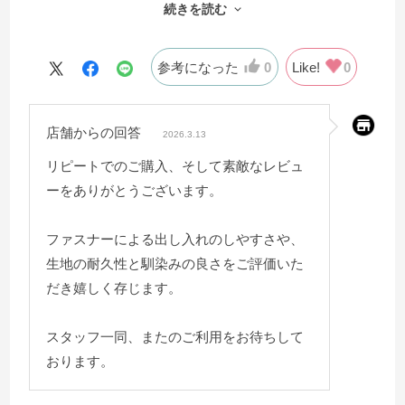
続きを読む
く使えることを考えれば高い買い物ではないと思いま
す。
参考になった
0
Like!
0
店舗からの回答
2026.3.13
リピートでのご購入、そして素敵なレビュ
ーをありがとうございます。
ファスナーによる出し入れのしやすさや、
生地の耐久性と馴染みの良さをご評価いた
だき嬉しく存じます。
スタッフ一同、またのご利用をお待ちして
おります。