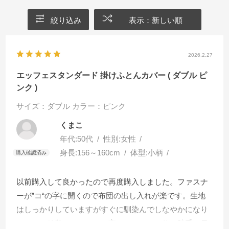
絞り込み
表示：新しい順
2026.2.27
エッフェスタンダード 掛けふとんカバー ( ダブル ピ
ンク )
サイズ：ダブル
カラー：ピンク
くまこ
年代:
50代
性別:
女性
身長:
156～160cm
体型:
小柄
以前購入して良かったので再度購入しました。ファスナ
ーが”コ“の字に開くので布団の出し入れが楽です。生地
はしっかりしていますがすぐに馴染んでしなやかになり
ます。お値段もそれなりに高いですがこの使い勝手と長