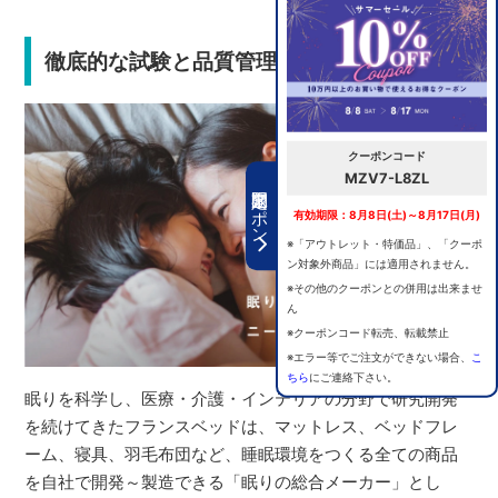
徹底的な試験と品質管理で安心の選択
クーポンコード
MZV7-L8ZL
期間限定クーポン
有効期限：8月8日(土)～8月17日(月)
※「アウトレット・特価品」、「クーポ
ン対象外商品」には適用されません。
※その他のクーポンとの併用は出来ませ
ん
※クーポンコード転売、転載禁止
※エラー等でご注文ができない場合、
こ
ちら
にご連絡下さい。
眠りを科学し、医療・介護・インテリアの分野で研究開発
を続けてきたフランスベッドは、マットレス、ベッドフレ
ーム、寝具、羽毛布団など、睡眠環境をつくる全ての商品
を自社で開発～製造できる「眠りの総合メーカー」とし