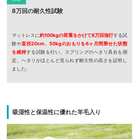
8万回の耐久性試験
マットレスに
約100kgの荷重をかけて8万回強打
する試
験や
直径20cm、50kgのおもりを6ヶ月間乗せた状態
を維持
する試験を行い、スプリングのヘタリ具合を測
定。ヘタリがほとんど見られず耐久性の高さを証明し
ました。
吸湿性と保温性に優れた羊毛入り