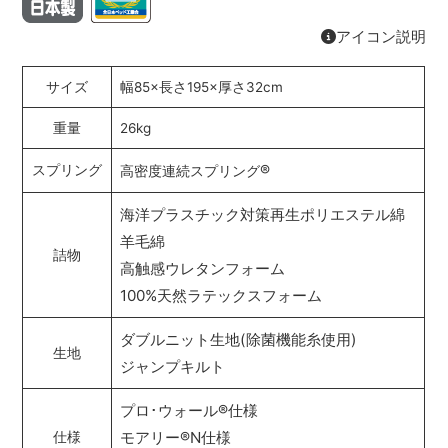
アイコン説明
サイズ
幅85×長さ195×厚さ32cm
重量
26kg
®
スプリング
高密度連続スプリング
海洋プラスチック対策再生ポリエステル綿
羊毛綿
詰物
高触感ウレタンフォーム
100%天然ラテックスフォーム
ダブルニット生地(除菌機能糸使用)
生地
ジャンプキルト
プロ･ウォール
®
仕様
モアリー
®
N仕様
仕様