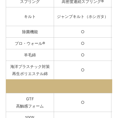
スプリング
高密度連続スプリング
®
キルト
ジャンプキルト（ホシガタ）
除菌機能
○
プロ・ウォール
®
○
羊毛綿
○
海洋プラスチック対策
○
再生ポリエステル綿
GTF
○
高触感フォーム
100%