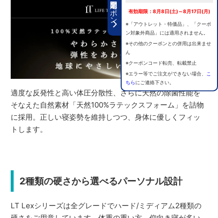
期間限定クーポン
有効期限：8月8日(土)～8月17日(月)
※「アウトレット・特価品」、「クーポ
ン対象外商品」には適用されません。
※その他のクーポンとの併用は出来ませ
ん
※クーポンコード転売、転載禁止
※エラー等でご注文ができない場合、
こ
ちら
にご連絡下さい。
適度な反発性と高い体圧分散性、さらに天然の除菌性能を
そなえた自然素材「天然100%ラテックスフォーム」を詰物
に採用。正しい寝姿勢を維持しつつ、身体に優しくフィッ
トします。
2種類の硬さから選べるパーソナル設計
LT Lexシリーズは全グレードでハード/ミディアム2種類の
硬さをご用意しています。体重の重い方、仰向き寝が多い