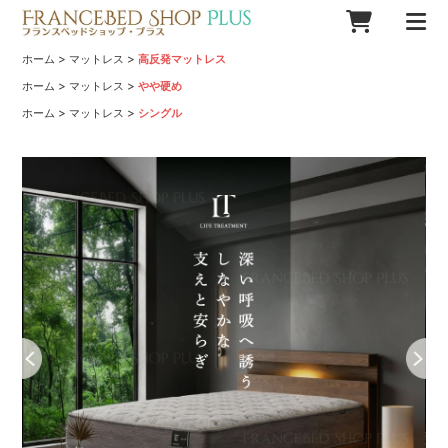
>
>
ホーム
マットレス
高反発マットレス
>
>
ホーム
マットレス
やや硬め
>
>
ホーム
マットレス
シングル