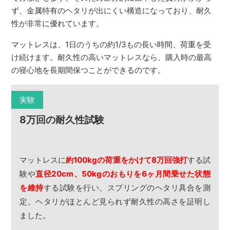
ず、金属特有のヘタリが出にくい構造になっており、耐久
性が非常に優れています。
マットレスは、1日のうちの約1/3もの長い時間、荷重を受
け続けます。耐久性の高いマットレスなら、購入時の最高
の寝心地を長期間保つことができるのです。
実験
8万回の耐久性試験
マットレスに
約100kgの荷重をかけて8万回強打
する試
験や
直径20cm、50kgのおもりを6ヶ月間乗せた状態
を維持
する試験を行い、スプリングのヘタリ具合を測
定。ヘタリがほとんど見られず耐久性の高さを証明し
ました。