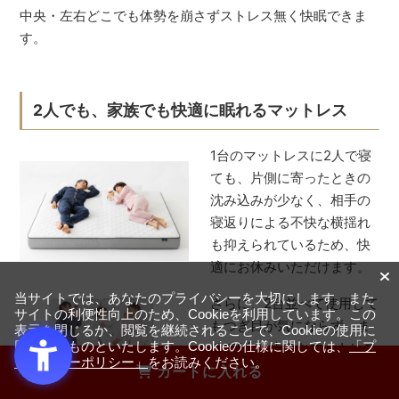
中央・左右どこでも体勢を崩さずストレス無く快眠できま
す。
2人でも、家族でも快適に眠れるマットレス
1台のマットレスに2人で寝
ても、片側に寄ったときの
沈み込みが少なく、相手の
寝返りによる不快な横揺れ
も抑えられているため、快
適にお休みいただけます。
当サイトでは、あなたのプライバシーを大切にします。また
さらに、2台並べて使用して
サイトの利便性向上のため、Cookieを利用しています。この
もつぎ目が気にならず、ま
表示を閉じるか、閲覧を継続されることで、Cookieの使用に
同意するものといたします。Cookieの仕様に関しては、
「プ
るで1台の大きなマットレス
ライバシーポリシー」
をお読みください。
で眠っているかのような寝
カートに入れる
心地を実感できます。