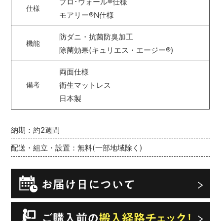
プロ･ウォール
®
仕様
仕様
モアリー
®
N仕様
防ダニ・抗菌防臭加工
機能
除菌効果(キュリエス・エージー
®
)
両面仕様
衛生マットレス
備考
日本製
納期：約2週間
配送・組立・設置：無料(一部地域除く)