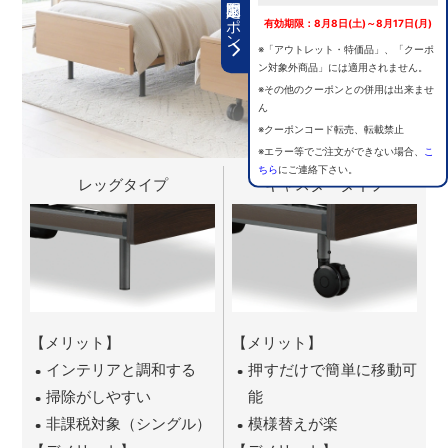
期間限定クーポン
有効期限：8月8日(土)～8月17日(月)
※「アウトレット・特価品」、「クーポ
ン対象外商品」には適用されません。
※その他のクーポンとの併用は出来ませ
ん
※クーポンコード転売、転載禁止
※エラー等でご注文ができない場合、
こ
ちら
にご連絡下さい。
レッグタイプ
キャスタータイプ
【メリット】
【メリット】
インテリアと調和する
押すだけで簡単に移動可
掃除がしやすい
能
非課税対象（シングル）
模様替えが楽