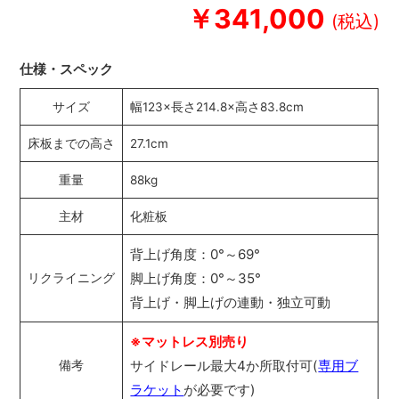
￥341,000
仕様・スペック
サイズ
幅123×長さ214.8×高さ83.8cm
床板までの高さ
27.1cm
重量
88kg
主材
化粧板
背上げ角度：0°～69°
脚上げ角度：0°～35°
リクライニング
背上げ・脚上げの連動・独立可動
※マットレス別売り
サイドレール最大4か所取付可(
専用ブ
備考
ラケット
が必要です)