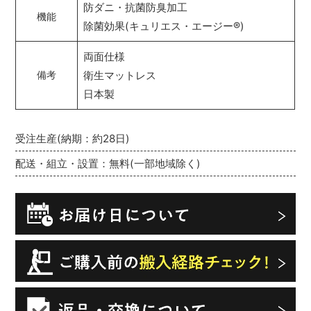
防ダニ・抗菌防臭加工
機能
除菌効果(キュリエス・エージー
®
)
両面仕様
衛生マットレス
備考
日本製
受注生産(納期：約28日)
配送・組立・設置：無料(一部地域除く)