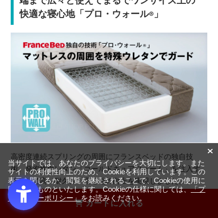
快適な寝心地「プロ・ウォール
」
®
高密度連続スプリングの周囲にフランスベッドの独自技
当サイトでは、あなたのプライバシーを大切にします。また
術、発泡性ウレタン「コールドキュアフォーム」を注入す
サイトの利便性向上のため、Cookieを利用しています。この
表示を閉じるか、閲覧を継続されることで、Cookieの使用に
ることで高い耐久性、寝心地の向上を実現しました。
同意するものといたします。Cookieの仕様に関しては、
「プ
ライバシーポリシー」
をお読みください。
カートに入れる