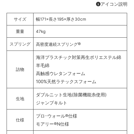
アイコン説明
サイズ
幅171×長さ195×厚さ30cm
重量
47kg
®
スプリング
高密度連続スプリング
海洋プラスチック対策再生ポリエステル綿
羊毛綿
詰物
高触感ウレタンフォーム
100%天然ラテックスフォーム
ダブルニット生地(除菌機能糸使用)
生地
ジャンプキルト
プロ･ウォール
®
仕様
仕様
モアリー
®
N仕様