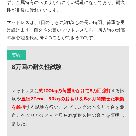
ず、金属特有のヘタリが出にくい構造になっており、耐久
性が非常に優れています。
マットレスは、1日のうちの約1/3もの長い時間、荷重を受
け続けます。耐久性の高いマットレスなら、購入時の最高
の寝心地を長期間保つことができるのです。
実験
8万回の耐久性試験
マットレスに
約100kgの荷重をかけて8万回強打
する試
験や
直径20cm、50kgのおもりを6ヶ月間乗せた状態
を維持
する試験を行い、スプリングのヘタリ具合を測
定。ヘタリがほとんど見られず耐久性の高さを証明し
ました。