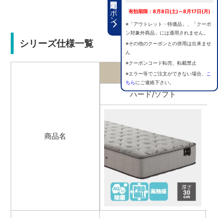
期間限定クーポン
有効期限：8月8日(土)～8月17日(月)
※「アウトレット・特価品」、「クーポ
ン対象外商品」には適用されません。
シリーズ仕様一覧
※その他のクーポンとの併用は出来ませ
ん
※クーポンコード転売、転載禁止
Lex3
※エラー等でご注文ができない場合、
こ
ちら
にご連絡下さい。
ハード/ソフト
商品名