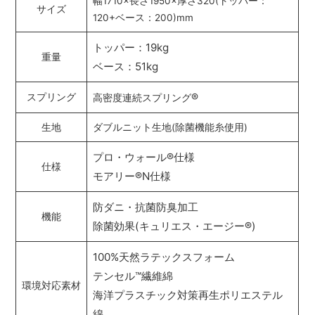
幅1710×長さ1950×厚さ320(トッパー：
サイズ
120+ベース：200)mm
トッパー：19kg
重量
ベース：51kg
®
スプリング
高密度連続スプリング
生地
ダブルニット生地(除菌機能糸使用)
プロ・ウォール
®
仕様
仕様
モアリー
®
N仕様
防ダニ・抗菌防臭加工
機能
除菌効果(キュリエス・エージー
®
)
100%天然ラテックスフォーム
テンセル
™
繊維綿
環境対応素材
海洋プラスチック対策再生ポリエステル
綿