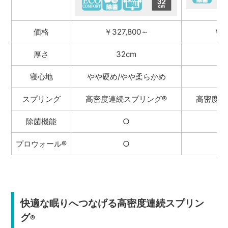
価格
￥327,800～
￥14
厚さ
32cm
寝心地
やや硬め/やや柔らかめ
スプリング
高密度連続スプリング
®
高密度連
除菌機能
○
プロウォール®
○
快適な眠りへつなげる高密度連続スプリン
グ
®