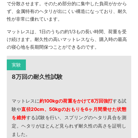
で分散させます。そのため部分的に集中した負荷がかから
ず、金属特有のヘタリが出にくい構造になっており、耐久
性が非常に優れています。
マットレスは、1日のうちの約1/3もの長い時間、荷重を受
け続けます。耐久性の高いマットレスなら、購入時の最高
の寝心地を長期間保つことができるのです。
実験
8万回の耐久性試験
マットレスに
約100kgの荷重をかけて8万回強打
する試
験や
直径20cm、50kgのおもりを6ヶ月間乗せた状態
を維持
する試験を行い、スプリングのヘタリ具合を測
定。ヘタリがほとんど見られず耐久性の高さを証明し
ました。