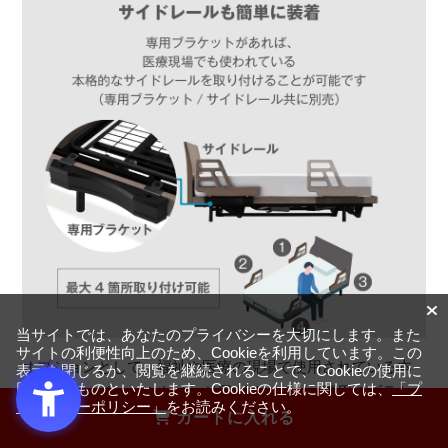
当サイトでは、あなたのプライバシーを大切にします。また
サイトの利便性向上のため、Cookieを利用しています。この
オプションとして、福祉や医療の現場で使用されている本
表示を閉じるか、閲覧を継続されることで、Cookieの使用に
同意するものといたします。Cookieの仕様に関しては、
「プ
格的なサイドレールやベッド用グリップを、専用のブラケ
ライバシーポリシー」
をお読みください。
ットを使って取り付けることが可能です。
カートに入れる