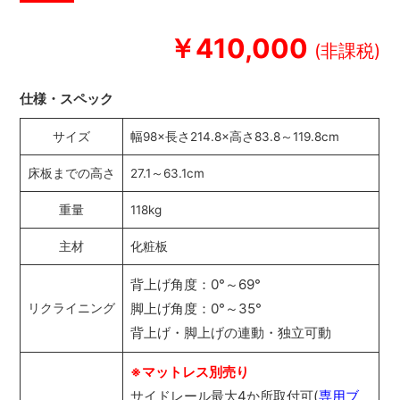
￥410,000
仕様・スペック
サイズ
幅98×長さ214.8×高さ83.8～119.8cm
床板までの高さ
27.1～63.1cm
重量
118kg
主材
化粧板
背上げ角度：0°～69°
脚上げ角度：0°～35°
リクライニング
背上げ・脚上げの連動・独立可動
※マットレス別売り
サイドレール最大4か所取付可(
専用ブ