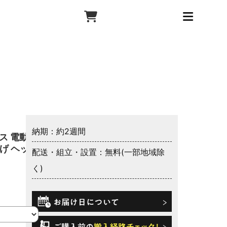
納期：約2週間
ス 電動ベ
上げ ヘッド
配送・組立・設置：無料(一部地域除
く)