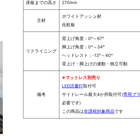
床板までの高さ
270mm
ホワイトアッシュ材
主材
化粧板
背上げ角度：0°～67°
脚上げ角度：0°～34°
リクライニング
ヘッドレスト：-13°～40°
背上げ・脚上げの連動・独立可動
※マットレス別売り
LED読書灯
取付可
備考
サイドレール最大4か所取付可(
専用ブ
必要です)
この商品は
非課税対象商品
です