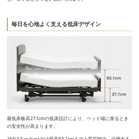
毎日を心地よく支える低床デザイン
最低床板高27.1cmの低床設計により、ベッド端に座るとき
の安全性が高まります。
3M(3モーター)では最高63.1cmまで上昇可能で、介護する