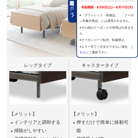
期間限定クーポン
有効期限：8月8日(土)～8月17日(月)
※「アウトレット・特価品」、「クーポ
ン対象外商品」には適用されません。
※その他のクーポンとの併用は出来ませ
ん
※クーポンコード転売、転載禁止
※エラー等でご注文ができない場合、
こ
ちら
にご連絡下さい。
レッグタイプ
キャスタータイプ
【メリット】
【メリット】
インテリアと調和する
押すだけで簡単に移動可
掃除がしやすい
能