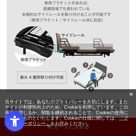
オプションとして、福祉や医療の現場で使用されている本
当サイトでは、あなたのプライバシーを大切にします。また
サイトの利便性向上のため、Cookieを利用しています。この
格的なサイドレールやベッド用グリップを、専用のブラケ
表示を閉じるか、閲覧を継続されることで、Cookieの使用に
ットを使って取り付けることが可能です。
同意するものといたします。Cookieの仕様に関しては、
「プ
ライバシーポリシー」
をお読みください。
カートに入れる
専用ブラケット