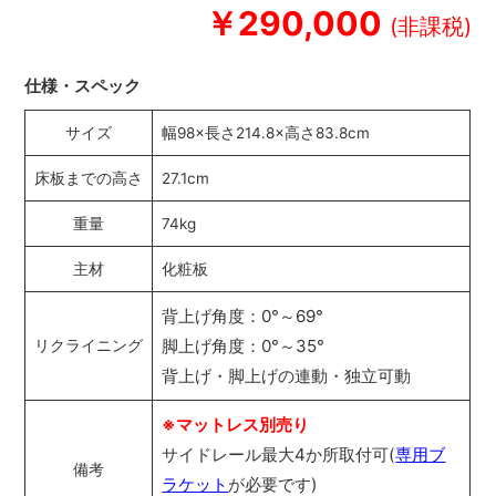
￥290,000
仕様・スペック
サイズ
幅98×長さ214.8×高さ83.8cm
床板までの高さ
27.1cm
重量
74kg
主材
化粧板
背上げ角度：0°～69°
脚上げ角度：0°～35°
リクライニング
背上げ・脚上げの連動・独立可動
※マットレス別売り
サイドレール最大4か所取付可(
専用ブ
備考
ラケット
が必要です)