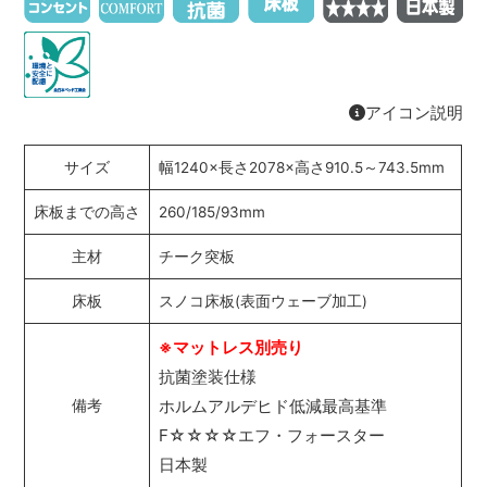
アイコン説明
サイズ
幅1240×長さ2078×高さ910.5～743.5mm
床板までの高さ
260/185/93mm
主材
チーク突板
床板
スノコ床板(表面ウェーブ加工)
※マットレス別売り
抗菌塗装仕様
ホルムアルデヒド低減最高基準
備考
F☆☆☆☆エフ・フォースター
日本製