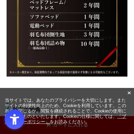
当サイトでは、あなたのプライバシーを大切にします。また
サイトの利便性向上のため、Cookieを利用しています。この
当店の特典
表示を閉じるか、閲覧を継続されることで、Cookieの使用に
同意するものといたします。Cookieの仕様に関しては、
「プ
ライバシーポリシー」
をお読みください。
カートに入れる