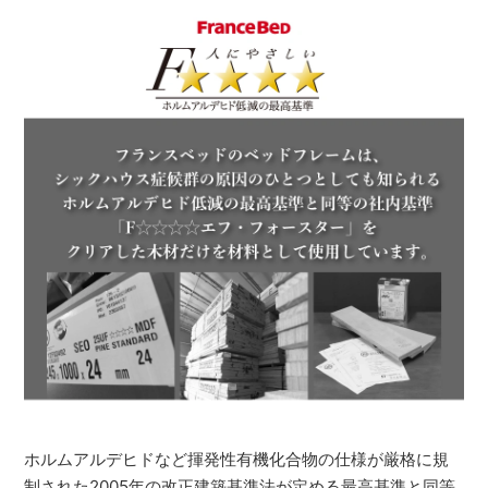
ホルムアルデヒドなど揮発性有機化合物の仕様が厳格に規
制された2005年の改正建築基準法が定める最高基準と同等