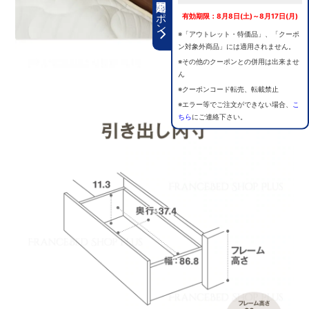
期間限定クーポン
有効期限：8月8日(土)～8月17日(月)
※「アウトレット・特価品」、「クーポ
ン対象外商品」には適用されません。
※その他のクーポンとの併用は出来ませ
ん
※クーポンコード転売、転載禁止
※エラー等でご注文ができない場合、
こ
ちら
にご連絡下さい。