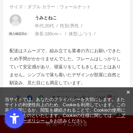
サイズ：ダブル
カラー：ウォールナット
うみとねこ
年代:
20代
性別:
男性
身長:
180cm～
体型:
ふつう
配送はスムーズで、組み立ても業者の方にお願いできた
ため手間がかかりませんでした。フレームはしっかりし
ていて安定感があり、寝返りをしてもきしむことはあり
ません。シンプルで落ち着いたデザインが部屋に自然と
馴染み、見た目にも満足しています。
参考になった
0
Like!
2
当サイトでは、あなたのプライバシーを大切にします。また
サイトの利便性向上のため、Cookieを利用しています。この
表示を閉じるか、閲覧を継続されることで、Cookieの使用に
同意するものといたします。Cookieの仕様に関しては、
「プ
店舗からの回答
2025.8.19
ライバシーポリシー」
をお読みください。
カートに入れる
この度は商品のご購入誠にありがとうござ