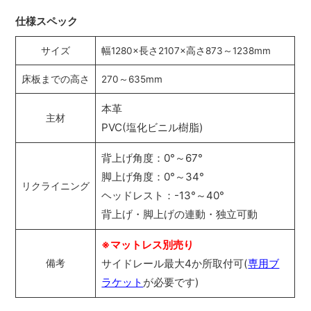
仕様スペック
サイズ
幅1280×長さ2107×高さ873～1238mm
床板までの高さ
270～635mm
本革
主材
PVC(塩化ビニル樹脂)
背上げ角度：0°～67°
脚上げ角度：0°～34°
リクライニング
ヘッドレスト：-13°～40°
背上げ・脚上げの連動・独立可動
※マットレス別売り
サイドレール最大4か所取付可(
専用ブ
備考
ラケット
が必要です)