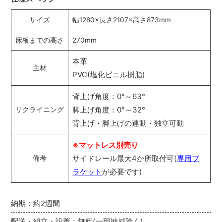
サイズ
幅1280×長さ2107×高さ873mm
床板までの高さ
270mm
本革
主材
PVC(塩化ビニル樹脂)
背上げ角度：0°～63°
脚上げ角度：0°～32°
リクライニング
背上げ・脚上げの連動・独立可動
※マットレス別売り
サイドレール最大4か所取付可(
専用ブ
備考
ラケット
が必要です)
納期：約2週間
配送・組立・設置：無料(一部地域除く)