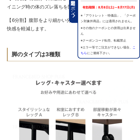
期間限定クーポン
イニング時の体のズレ落ちを防止します。
有効期限：8月8日(土)～8月17日(月)
※「アウトレット・特価品」、「クーポ
【6分割】腹部をより細かい分割にすることで圧迫による不
ン対象外商品」には適用されません。
快感を軽減します。
※その他のクーポンとの併用は出来ませ
ん
※クーポンコード転売、転載禁止
※エラー等でご注文ができない場合、
こ
ちら
にご連絡下さい。
脚のタイプは3種類