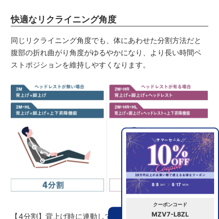
快適なリクライニング角度
同じリクライニング角度でも、体にあわせた分割方法だと
腹部の折れ曲がり角度がゆるやかになり、より長い時間ベ
ストポジションを維持しやすくなります。
クーポンコード
MZV7-L8ZL
【4分割】背上げ時に連動して脚上げを行うことで、リクラ