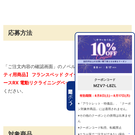
応募方法
「ご注文内容の確認画面」のノベルティ選択欄にて「
【ノベル
ティ用商品】 フランスベッド クイーンメモリーピロー&ピロケ
クーポンコード
ースRX 電動リクライニングベッド用
」をご選択の上、ご注文
MZV7-L8ZL
期間限定クーポン
ください。
有効期限：8月8日(土)～8月17日(月)
※「アウトレット・特価品」、「クーポ
ン対象外商品」には適用されません。
※その他のクーポンとの併用は出来ませ
ん
※クーポンコード転売、転載禁止
対象商品
※エラー等でご注文ができない場合、
こ