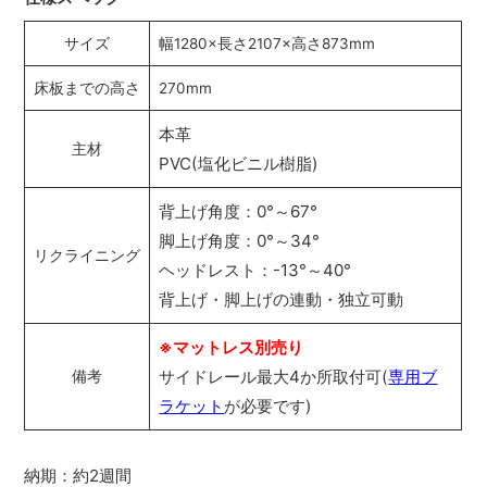
サイズ
幅1280×長さ2107×高さ873mm
床板までの高さ
270mm
本革
主材
PVC(塩化ビニル樹脂)
背上げ角度：0°～67°
脚上げ角度：0°～34°
リクライニング
ヘッドレスト：-13°～40°
背上げ・脚上げの連動・独立可動
※マットレス別売り
サイドレール最大4か所取付可(
専用ブ
備考
ラケット
が必要です)
納期：約2週間