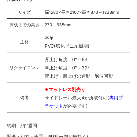
サイズ
幅1280×長さ2107×高さ873～1238mm
床板までの高さ
270～635mm
本革
主材
PVC(塩化ビニル樹脂)
背上げ角度：0°～63°
脚上げ角度：0°～32°
リクライニング
背上げ・脚上げの連動・独立可動
※マットレス別売り
サイドレール最大4か所取付可(
専用ブ
備考
ラケット
が必要です)
納期：約2週間
配送・組立・設置：無料(一部地域除く)