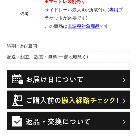
※マットレス別売り
サイドレール最大4か所取付可(
専用ブ
備考
ラケット
が必要です)
この商品は
非課税対象商品
です
納期：約2週間
配送・組立・設置：無料(一部地域除く)