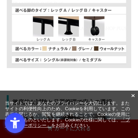
徹底的な試験と品質管理で安心の選択
当サイトでは、あなたのプライバシーを大切にします。また
サイトの利便性向上のため、Cookieを利用しています。この
表示を閉じるか、閲覧を継続されることで、Cookieの使用に
同意するものといたします。Cookieの仕様に関しては、
「プ
ライバシーポリシー」
をお読みください。
カートに入れる