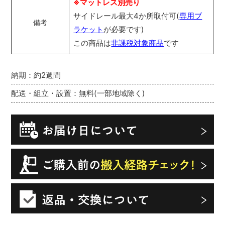
※マットレス別売り
サイドレール最大4か所取付可(
専用ブ
備考
ラケット
が必要です)
この商品は
非課税対象商品
です
納期：約2週間
配送・組立・設置：無料(一部地域除く)