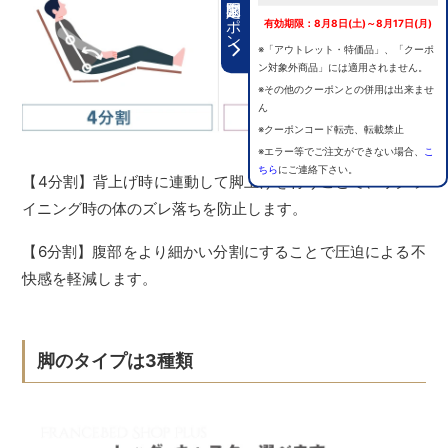
期間限定クーポン
有効期限：8月8日(土)～8月17日(月)
※「アウトレット・特価品」、「クーポ
ン対象外商品」には適用されません。
※その他のクーポンとの併用は出来ませ
ん
※クーポンコード転売、転載禁止
※エラー等でご注文ができない場合、
こ
ちら
にご連絡下さい。
【4分割】背上げ時に連動して脚上げを行うことで、リクラ
イニング時の体のズレ落ちを防止します。
【6分割】腹部をより細かい分割にすることで圧迫による不
快感を軽減します。
脚のタイプは3種類