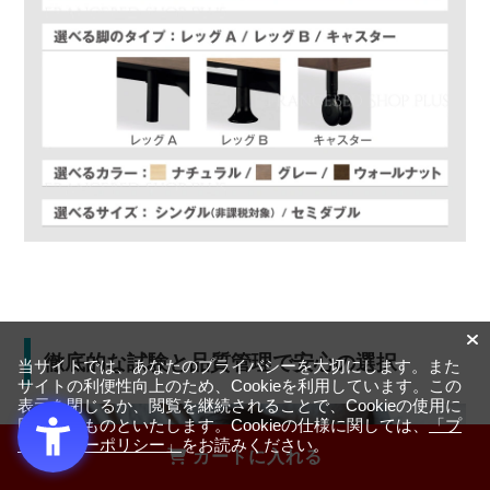
徹底的な試験と品質管理で安心の選択
当サイトでは、あなたのプライバシーを大切にします。また
サイトの利便性向上のため、Cookieを利用しています。この
表示を閉じるか、閲覧を継続されることで、Cookieの使用に
同意するものといたします。Cookieの仕様に関しては、
「プ
ライバシーポリシー」
をお読みください。
カートに入れる