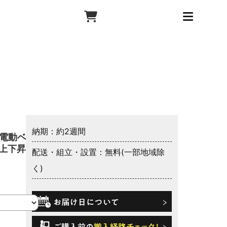
納期：約2週間
 電動ベッ
 上下昇降
配送・組立・設置：無料(一部地域除
く)