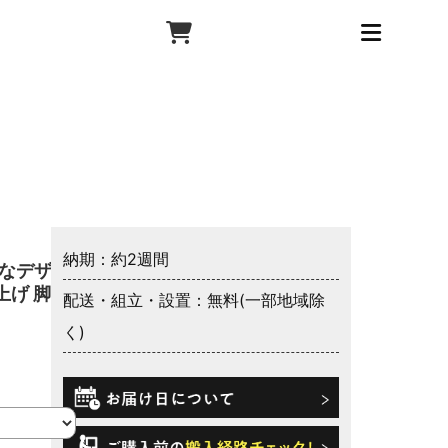
納期：約2週間
雅なデザイ
上げ 脚上
配送・組立・設置：無料(一部地域除
く)