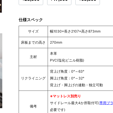
仕様スペック
サイズ
幅1030×長さ2107×高さ873mm
床板までの高さ
270mm
本革
主材
PVC(塩化ビニル樹脂)
背上げ角度：0°～63°
リクライニング
脚上げ角度：0°～32°
背上げ・脚上げの連動・独立可動
※マットレス別売り
サイドレール最大4か所取付可(
専用ブ
備考
必要です)