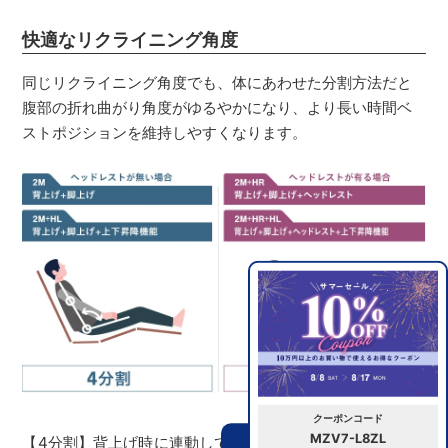
快適なリクライニング角度
同じリクライニング角度でも、体にあわせた分割方法だと
腹部の折れ曲がり角度がゆるやかになり、より長い時間ベ
ストポジションを維持しやすくなります。
クーポンコード
MZV7-L8ZL
【4分割】背上げ時に連動して脚上げを行うことで、リクラ