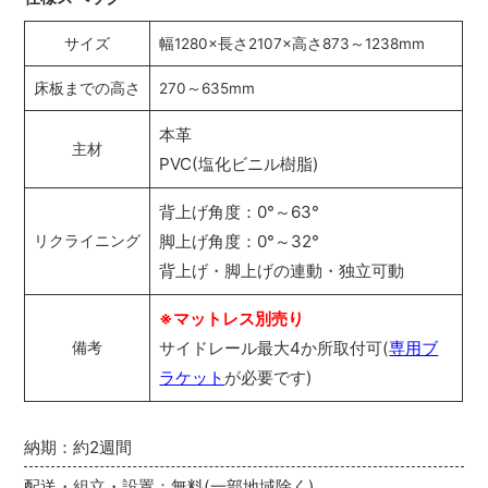
サイズ
幅1280×長さ2107×高さ873～1238mm
床板までの高さ
270～635mm
本革
主材
PVC(塩化ビニル樹脂)
背上げ角度：0°～63°
脚上げ角度：0°～32°
リクライニング
背上げ・脚上げの連動・独立可動
※マットレス別売り
サイドレール最大4か所取付可(
専用ブ
備考
ラケット
が必要です)
納期：約2週間
配送・組立・設置：無料(一部地域除く)