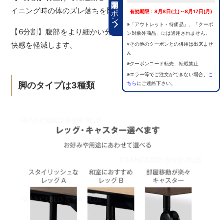
期間限定クーポン
イニング時の体のズレ落ちを防止します。
有効期限：8月8日(土)～8月17日(月)
※「アウトレット・特価品」、「クーポ
【6分割】腹部をより細かい分割にすることで圧迫による不
ン対象外商品」には適用されません。
快感を軽減します。
※その他のクーポンとの併用は出来ませ
ん
※クーポンコード転売、転載禁止
※エラー等でご注文ができない場合、
こ
ちら
にご連絡下さい。
脚のタイプは3種類